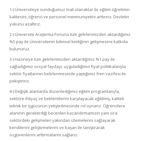
1-) Üniversiteye sunduğumuz mali olanaklar ile eğitim öğretimin
kalitesini, öğrenci ve personel memnuniyetini arttırırız. Devletin
yükünü azaltırız.
2-) Üniversite Araştırma Fonuna tüm gelirlerimizden aktardığımız
%5 pay ile Üniversitenin bilimsel kimliğinin gelişmesine katkıda
bulunuruz.
3-) Hazineye tüm gelirlerimizden aktardığımız %1 pay ile
sağladığımız sosyal faydayı, uyguladığımız fiyat politikalarıyla
sektör fiyatlarının belirlenmesinde yaptığımız fren vazifesi ile
pekiştiririz.
4-) Değişik alanlarda düzenlediğimiz eğitim programlarıyla,
sektöre ihtiyaç ve beklentilerini karşılayacak eğitilmiş, kaliteli
teknik bir işgücünün yetiştirilmesinde rol oynarız. Öğrencilere
alanının gerektirdiği becerileri kazandırmamızın yanı sıra
sektördeki gelişmeleri yakından izlemelerini sağlayarak
kendilerini geliştirmelerini ve başarı ile tanıştırarak
özgüvenlerini arttırmalarını sağlarız.